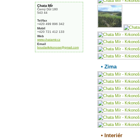
Chata Mír
Černý Důl 180
543 44
Tel/fax
+420 499 896 342
Mobil
+420 721 412 133
Web
www.chatamir.cz
Email
boudarikrkonose@gmail.com
• Zima
• Interiér