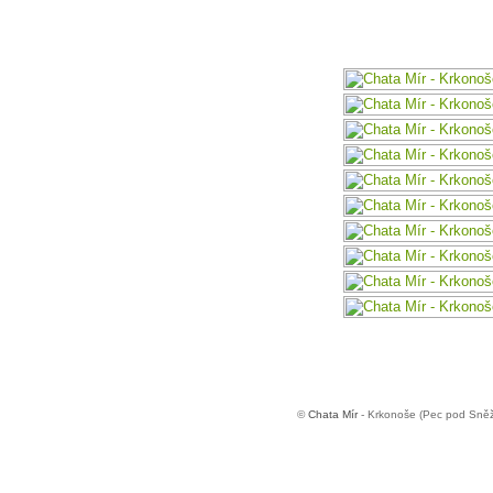
©
Chata Mír
- Krkonoše (Pec pod Sněž