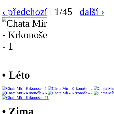
‹ předchozí
| 1/45 |
další ›
• Léto
• Zima