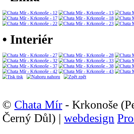
• Interiér
tisk
nahoru
zpět
©
Chata Mír
- Krkonoše (Pe
Černý Důl) |
webdesign
Pro