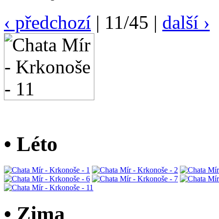
‹ předchozí
| 11/45 |
další ›
• Léto
• Zima