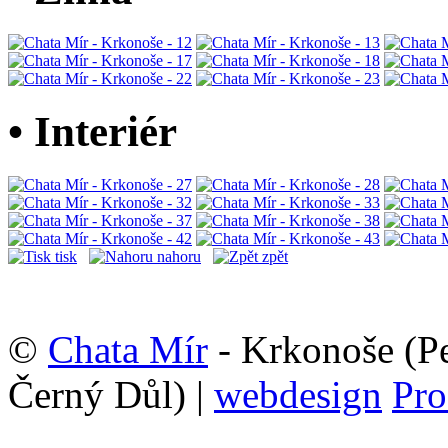
• Interiér
tisk
nahoru
zpět
©
Chata Mír
- Krkonoše (Pe
Černý Důl) |
webdesign
Pro